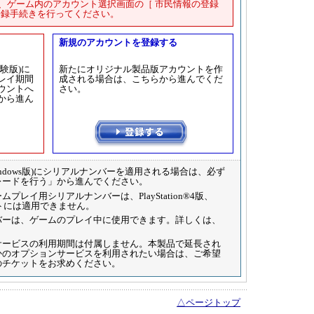
に、ゲーム内のアカウント選択画面の［ 市民情報の登録
の登録手続きを行ってください。
新規のアカウントを登録する
験版)に
新たにオリジナル製品版アカウントを作
レイ期間
成される場合は、こちらから進んでくだ
ウントへ
さい。
から進ん
ndows版)にシリアルナンバーを適用される場合は、必ず
レードを行う」から進んでください。
レイ用シリアルナンバーは、PlayStation®4版、
カウントには適用できません。
バーは、ゲームのプレイ中に使用できます。詳しくは、
サービスの利用期間は付属しません。本製品で延長され
かのオプションサービスを利用されたい場合は、ご希望
のチケットをお求めください。
△ページトップ