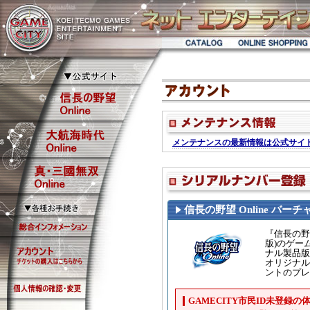
信長の野望 Online バー
『信長の野望
版)のゲー
ナル製品版
オリジナル
ントのプレ
GAMECITY市民ID未登録