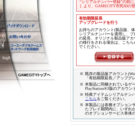
“シリアルナンバー登録”の前
］より、GAMECITY市民ID
有効期限延長
アップグレードを行う
お持ちのアカウント(製品版、体
シリアルナンバーを適用し、プ
の延長、オリジナル製品版アカ
の移行をされる場合は、こちら
でください。
既存の製品版アカウント(Wi
「有効期限延長／アップグ
本製品に同梱されているゲームプ
PlayStation®3版のア
特典アイテムシリアルナン
こちら
をご覧ください。
本製品には各種オプション
たプレイ期間内に、いずれ
のオプションサービス単体