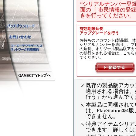
“シリアルナンバー登
面の［ 市民情報の登録 
きを行ってください。
有効期限延長
アップグレードを行う
お持ちのアカウント(製品版、体
シリアルナンバーを適用し、プ
の延長、オリジナル製品版アカ
の移行をされる場合は、こちら
でください。
既存の製品版アカウン
適用される場合は、
行う」から進んでく
本製品に同梱されて
は、PlayStation®
できません。
特典アイテムシリア
できます。詳しくは