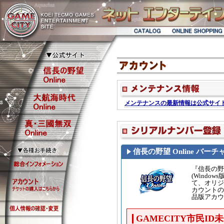
信長の野望 Online バー
『信長の野望
(Wind
て、オリジ
カウントの
品版アカウ
GAMECITY市民I