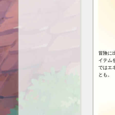
冒険に
イテム
ではエ
とも。