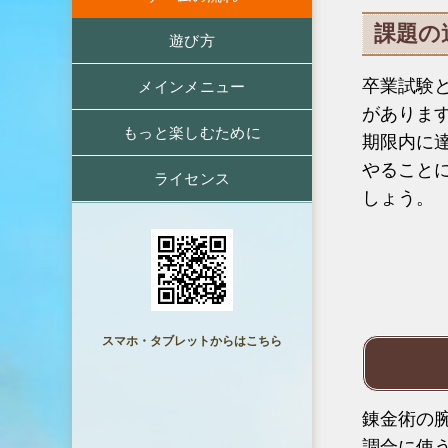
課題の
遊び方
卒業試験
メインメニュー
がありま
もっと楽しむために
期限内に
やること
ライセンス
しょう。
スマホ・タブレットからはこちら
錬金術の
調合に使