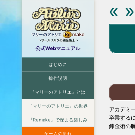
公式Webマニュアル
はじめに
操作説明
『マリーのアトリエ』とは
『マリーのアトリエ』の世界
アカデミ
卒業する
『Remake』で深まる楽しみ
錬金術の
ゲームの流れ