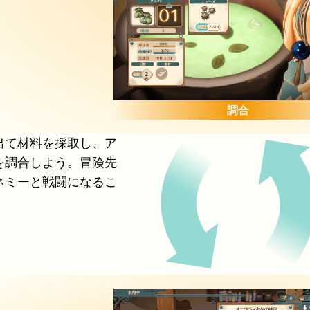
調合
出て材料を採取し、ア
を調合しよう。冒険先
ネミーと戦闘になるこ