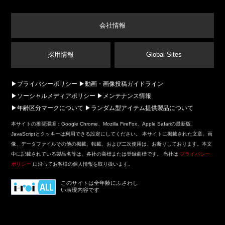
会社情報
採用情報
Global Sites
プライバシーポリシー
動画・画像投稿ガイドライン
ソーシャルメディアポリシー
メンテナンス情報
年齢区分マークについて
ランダム型アイテム提供製品について
本サイトの推奨環境：Google Chrome、Mozilla FireFox、Apple Safariの最新版、
JavaScriptとクッキーは利用できる設定にしてください。 本サイトに掲載された文章、画
像、データファイルその他の掲載、転載、および二次使用は、お断りしております。本文
中に記載されている製品名等は、各社の商標または登録商標です。 当社は
プライバシー
ポリシー
に沿ってお客様の個人情報を取り扱います。
このサイトは全年齢にふさわし
い表現内容です