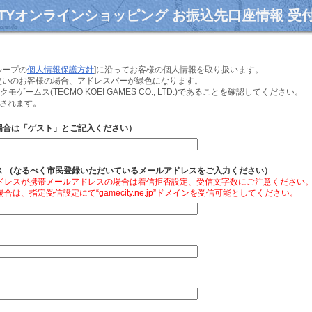
CITYオンラインショッピング お振込先口座情報 受
ループの
個人情報保護方針
]に沿ってお客様の個人情報を取り扱います。
お使いのお客様の場合、アドレスバーが緑色になります。
ームス(TECMO KOEI GAMES CO., LTD.)であることを確認してください。
信されます。
場合は「ゲスト」とご記入ください）
ス （なるべく市民登録いただいているメールアドレスをご入力ください）
ドレスが携帯メールアドレスの場合は着信拒否設定、受信文字数にご注意ください
、指定受信設定にて“gamecity.ne.jp”ドメインを受信可能としてください。