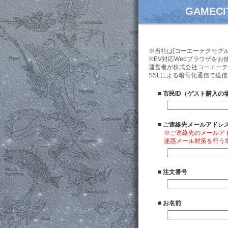
GAME
※当社は[コーエーテクモグ
※EV対応Webブラウザを
運営者が株式会社コーエーテクモゲ
SSLによる暗号化通信で送
■
市民ID（ゲスト購入の
■
ご連絡先メールアドレ
※ご連絡先のメールア
迷惑メール対策を行う場合は
■
注文番号
■
お名前