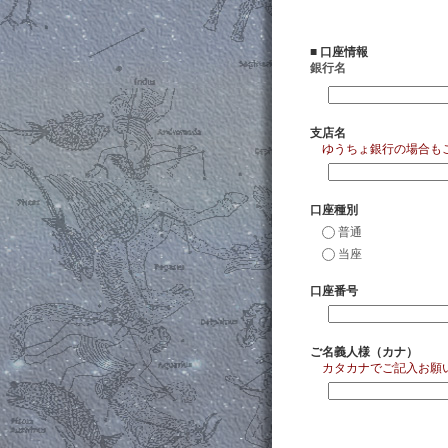
■ 口座情報
銀行名
支店名
ゆうちょ銀行の場合も
口座種別
普通
当座
口座番号
ご名義人様（カナ）
カタカナでご記入お願