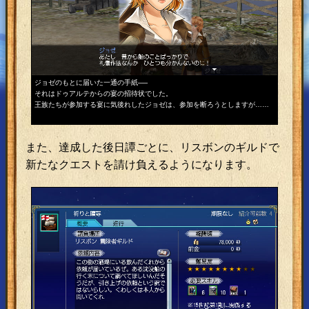
ジョゼのもとに届いた一通の手紙──
航海事業
それはドゥアルテからの宴の招待状でした。
その様子
王族たちが参加する宴に気後れしたジョゼは、参加を断ろうとしますが……
厳しいペ
目に留ま
また、達成した後日譚ごとに、リスボンのギルドで
新たなクエストを請け負えるようになります。