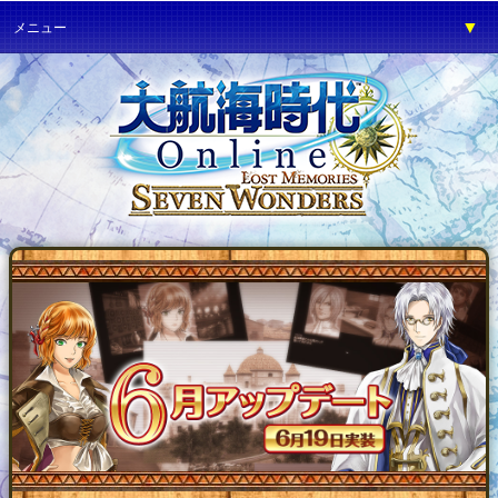
▼
メニュー
▼
ゲーム紹介
▼
プレイガイド
▼
サービス
▼
イベント
▼
開発の部屋
▼
サポート
▼
ファンワールド
▼
ネットカフェ