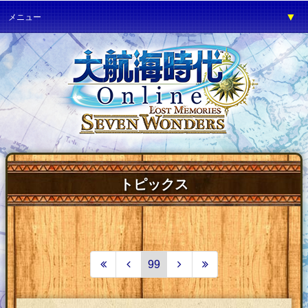
▼
メニュー
▼
ゲーム紹介
▼
プレイガイド
▼
サービス
▼
イベント
▼
開発の部屋
▼
サポート
トピックス
▼
ファンワールド
▼
ネットカフェ
99