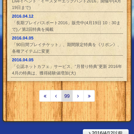
Liveイベント「イースターエッグハント2016」開催中(4月
19日まで)
2016.04.12
「長期プレイパスポート2016」販売中(4月19日 10：30ま
で)／第2回特典を掲載
2016.04.05
「90日間プレイチケット」、期間限定特典を《リボン》、
各種アイテムに変更
2016.04.05
「公認ネットカフェ」サービス、“月替り特典”更新 2016年
4月の特典は、獲得経験値増加(大)
99
2016/4/12以前