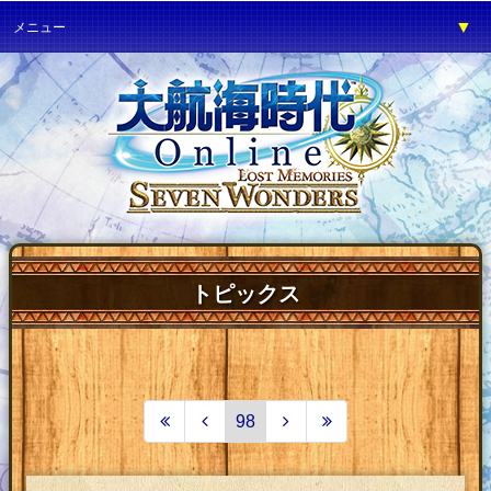
▼
メニュー
▼
ゲーム紹介
▼
プレイガイド
▼
サービス
▼
イベント
▼
開発の部屋
▼
サポート
トピックス
▼
ファンワールド
▼
ネットカフェ
98