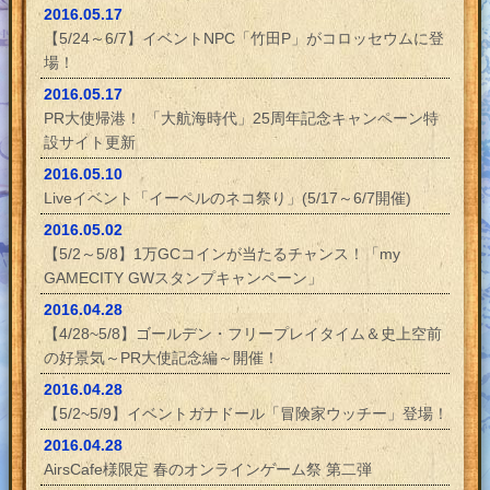
2016.05.17
【5/24～6/7】イベントNPC「竹田P」がコロッセウムに登
場！
2016.05.17
PR大使帰港！ 「大航海時代」25周年記念キャンペーン特
設サイト更新
2016.05.10
Liveイベント「イーペルのネコ祭り」(5/17～6/7開催)
2016.05.02
【5/2～5/8】1万GCコインが当たるチャンス！「my
GAMECITY GWスタンプキャンペーン」
2016.04.28
【4/28~5/8】ゴールデン・フリープレイタイム＆史上空前
の好景気～PR大使記念編～開催！
2016.04.28
【5/2~5/9】イベントガナドール「冒険家ウッチー」登場！
2016.04.28
AirsCafe様限定 春のオンラインゲーム祭 第二弾