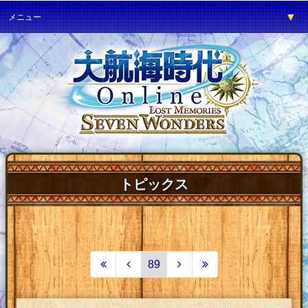
▼
メニュー
▼
ゲーム紹介
▼
プレイガイド
▼
サービス
▼
イベント
▼
開発の部屋
▼
サポート
トピックス
▼
ファンワールド
▼
ネットカフェ
89