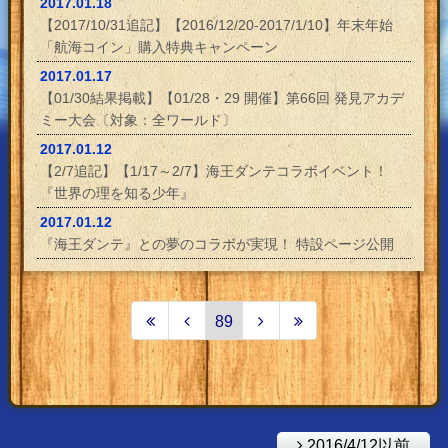
2017.01.18
【2017/10/31追記】【2016/12/20-2017/1/10】年末年始
「航海コイン」購入特典キャンペーン
2017.01.17
【01/30結果掲載】【01/28・29 開催】第66回 発見アカデ
ミー大会〔対象：全ワールド〕
2017.01.12
【2/7追記】【1/17～2/7】海王ダンテコラボイベント！
『世界の理を知る少年』
2017.01.12
『海王ダンテ』との夢のコラボが実現！ 特設ページ公開
89
2016/4/12以前