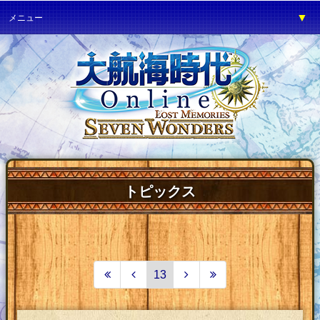
▼
メニュー
▼
ゲーム紹介
▼
プレイガイド
▼
サービス
▼
イベント
▼
開発の部屋
▼
サポート
トピックス
▼
ファンワールド
▼
ネットカフェ
13