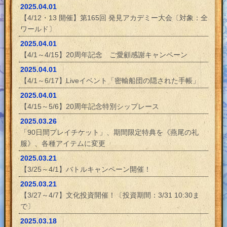
2025.04.01
【4/12・13 開催】第165回 発見アカデミー大会〔対象：全
ワールド〕
2025.04.01
【4/1～4/15】20周年記念 ご愛顧感謝キャンペーン
2025.04.01
【4/1～6/17】Liveイベント「密輸船団の隠された手帳」
2025.04.01
【4/15～5/6】20周年記念特別シップレース
2025.03.26
「90日間プレイチケット」、期間限定特典を《燕尾の礼
服》、各種アイテムに変更
2025.03.21
【3/25～4/1】バトルキャンペーン開催！
2025.03.21
【3/27～4/7】文化投資開催！〔投資期間：3/31 10:30ま
で〕
2025.03.18