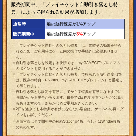
販売期間中、「プレイチケット自動引き落とし特
典」によって得られる効果が増加します。
通常時
船の航行速度が1%アップ
販売期間中
船の航行速度が
5%
アップ
※「プレイチケット自動引き落とし特典」は、常時その効果を得ら
れるため、ご利用時にゲーム内の操作や手続きは必要ありませ
ん。
※自動引き落としを設定する決済では、my GAMECITYプレミアム
のポイントを使用することができません。
※「プレイチケット自動引き落とし特典」で得られる航行速度+1%
は、既存の特典（PS Plus、my GAMECITYプレミアム）と重複し
て得られます。
※自動引き落とし設定を有効にしてから本特典が有効になるまでに
時間がかかる場合があります。最長で2日程度お待ちいただく場合
もありますので、あらかじめご承知おきください。
※2日を過ぎても本特典が有効にならない場合は、ゲームへの再ログ
インをお試しください。
※画面写真は全て開発中のPlayStation®4版、もしくはWindows版
のものです。