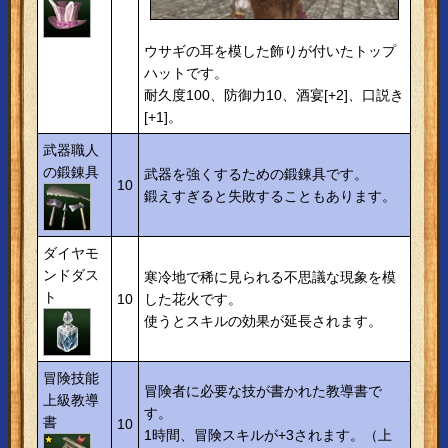
ウサギの耳を模した飾りが付いたトップ
ハットです。
耐久度100、防御力10、酒宴[+2]、口説き
[+1]。
武器職人
の鍛錬具
武器を強くするための鍛錬具です。
10
鍛えすぎると失敗することもあります。
ダイヤモ
ンドダス
寒冷地で稀に見られる不思議な現象を模
ト
10
した花火です。
使うとスキルの効果が延長されます。
冒険技能
冒険者に必要な技が書かれた教導書で
上級教導
す。
書
10
1時間、冒険スキルが+3されます。（上