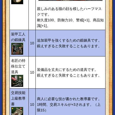
親しみのある猫の顔を模したハーフマス
クです。
耐久度100、防御力10、警戒[+1]、商品知
識[+1]。
装甲工人
の鍛錬具
追加装甲を強くするための鍛錬具です。
10
鍛えすぎると失敗することもあります。
名匠の特
殊仕立て
装備品を丈夫にするための道具です。
道具
10
鍛えすぎると失敗することもあります。
交易技能
上級教導
商人に必要な技が書かれた教導書です。
書
10
1時間、交易スキルが+3されます。（上
限15）