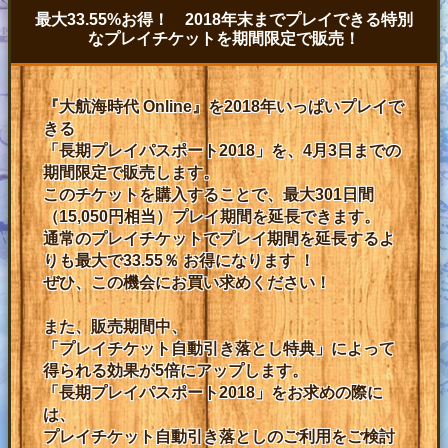
最大33.55%お得！ 2018年末までプレイできる特別
なプレイチケットを期間限定で販売！
『大航海時代 Online』を2018年いっぱいプレイで
きる
「長期プレイパスポート2018」を、4月3日までの
期間限定で販売します。
このチケットを購入することで、最大301日間
（15,050円相当）プレイ期間を延長できます。
通常のプレイチケットでプレイ期間を延長するよ
りも最大で33.55％ お得になります ！
ぜひ、この機会にお買い求めください！
また、販売期間中、
「プレイチケット自動引き落とし特典」によって
得られる効果が
5倍
にアップします。
「長期プレイパスポート2018」をお求めの際に
は、
プレイチケット自動引き落としのご利用をご検討