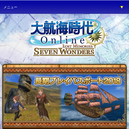
▼
メニュー
▼
ゲーム紹介
▼
プレイガイド
▼
サービス
▼
イベント
▼
開発の部屋
▼
サポート
▼
ファンワールド
▼
ネットカフェ