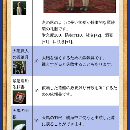
燕の尾のように長い後裾が特徴的な羅紗
製の礼服です。
耐久度100、防御力10、社交[+2]、酒宴
[+1]、口説き[+1]。
大砲職人
の鍛錬具
大砲を強くするための鍛錬具です。
10
鍛えすぎると失敗することもあります。
緊急造船
依頼書
依頼した造船の必要残り日数を0にするた
10
めの依頼書です。
天馬の羽
根
天馬の羽根。航海中に使うと出航した港
10
に戻ることができます。