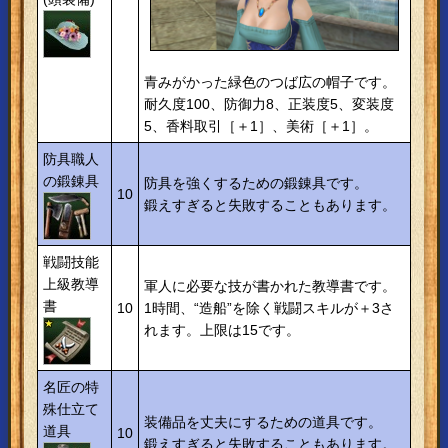
青みがかった緑色のつば広の帽子です。
耐久度100、防御力8、正装度5、変装度
5、香料取引［＋1］、美術［＋1］。
防具職人
の鍛錬具
防具を強くするための鍛錬具です。
10
鍛えすぎると失敗することもあります。
戦闘技能
上級教導
軍人に必要な技が書かれた教導書です。
書
10
1時間、“造船”を除く戦闘スキルが＋3さ
れます。上限は15です。
名匠の特
殊仕立て
装備品を丈夫にするための道具です。
道具
10
鍛えすぎると失敗することもあります。