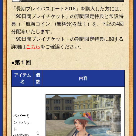
「長期プレイパスポート2018」を購入した方には、
「90日間プレイチケット」の期間限定特典と常設特
典（「航海コイン」(無料分)を除く）を、下記の4回
分配布いたします。
「90日間プレイチケット」の期間限定特典に関する
詳細は
こちら
をご確認ください。
●第１回
アイテム
個
内容
名
数
ペパーミ
ントハッ
ト
1
(頭装備)