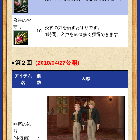
炎神のお
守り
炎神の力を宿すお守りです。
10
1時間、名声を50％多く獲得できます。
●第２回
（2018/04/27公開）
アイテム
個
内容
名
数
燕尾の礼
服
(体装備)
1