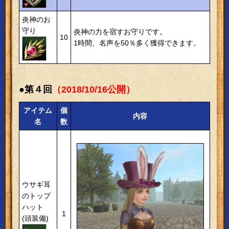
炎神のお
守り
炎神の力を宿すお守りです。
10
1時間、名声を50％多く獲得できます。
●第４回
（2018/10/16公開）
アイテム
個
内容
名
数
ウサギ耳
のトップ
ハット
1
(頭装備)