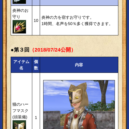
炎神のお
守り
炎神の力を宿すお守りです。
10
1時間、名声を50％多く獲得できます。
●第３回
（2018/07/24公開）
アイテム
個
内容
名
数
猫のハー
フマスク
(頭装備)
1