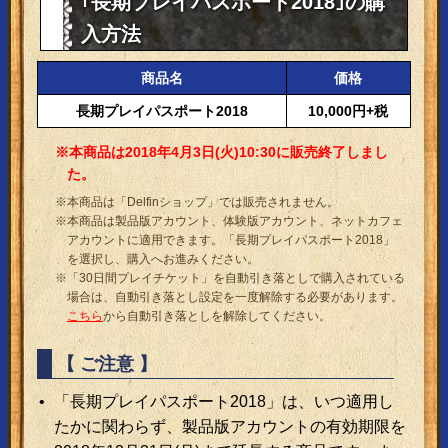
｢長期プレイパスポート2018｣の購
入方法
商品名
価格
長期プレイパスポート2018
10,000円+税
※本商品は2018年4月3日(火)10:30に販売終了しまし
た。
※本商品は「Delfinショップ」では販売されません。
※本商品は製品版アカウント、体験版アカウント、ネットカフェ
アカウントに適用できます。「長期プレイパスポート2018」
を選択し、購入へお進みください。
※「30日間プレイチケット」を自動引き落としで購入されている
場合は、自動引き落とし設定を一度解除する必要があります。
こちら
から自動引き落としを解除してください。
【 ご注意 】
「長期プレイパスポート2018」は、いつ適用し
たかに関わらず、製品版アカウントの有効期限を