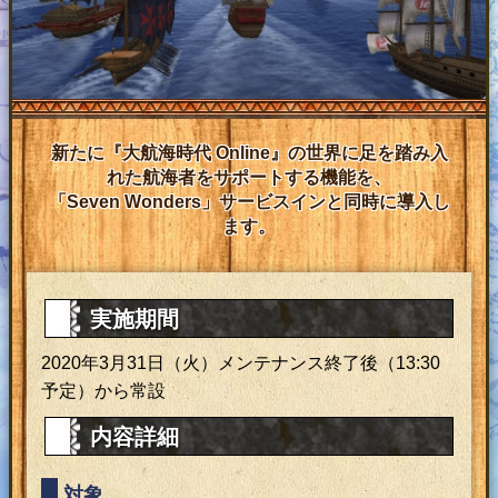
新たに『大航海時代 Online』の世界に足を踏み入
れた航海者をサポートする機能を、
「Seven Wonders」サービスインと同時に導入し
ます。
実施期間
2020年3月31日（火）メンテナンス終了後（13:30
予定）から常設
内容詳細
対象