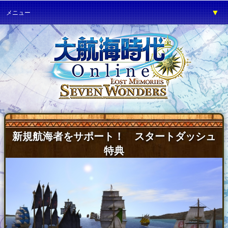
▼
メニュー
▼
ゲーム紹介
▼
プレイガイド
▼
サービス
▼
イベント
▼
開発の部屋
▼
サポート
新規航海者をサポート！ スタートダッシュ
▼
ファンワールド
特典
▼
ネットカフェ