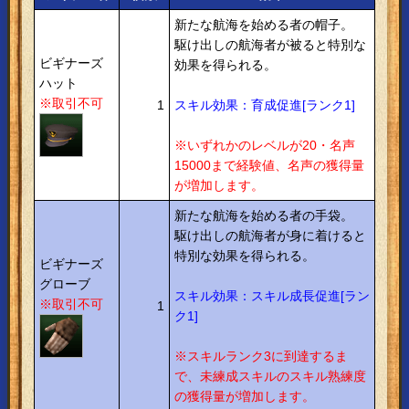
新たな航海を始める者の帽子。
駆け出しの航海者が被ると特別な
ビギナーズ
効果を得られる。
ハット
※取引不可
1
スキル効果：育成促進[ランク1]
※いずれかのレベルが20・名声
15000まで経験値、名声の獲得量
が増加します。
新たな航海を始める者の手袋。
駆け出しの航海者が身に着けると
特別な効果を得られる。
ビギナーズ
グローブ
スキル効果：スキル成長促進[ラン
※取引不可
1
ク1]
※スキルランク3に到達するま
で、未練成スキルのスキル熟練度
の獲得量が増加します。