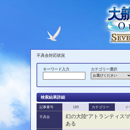
不具合対応状況
キーワード入力
カテゴリー選択
検索結果詳細
記事番号
185
カテゴリー
イ
幻の大陸“アトランティス
不具合
ある