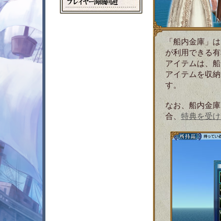
プ
庫
ス
ル
共
レ
ロ
ノ
有
イ
ッ
ー
倉
ヤ
ト
ト
庫
ー
追
「船内金庫」は
海
加
賊
が利用できる有
回
アイテムは、船
避
アイテムを収納
す。
なお、船内金庫(
合、
特典を受け