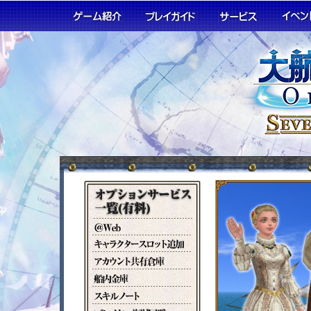
@Web
キ
ャ
ア
ラ
カ
船
ク
ウ
内
タ
ス
ン
倉
ー
キ
ト