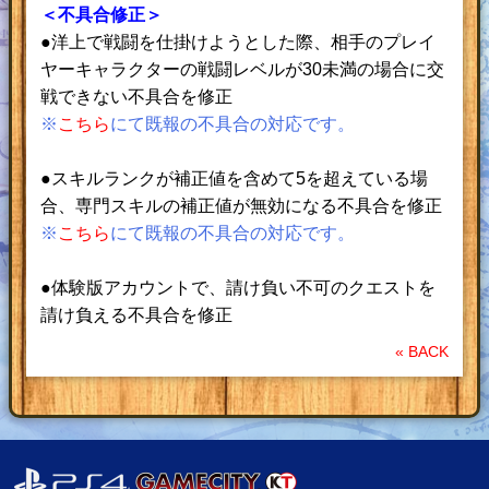
＜不具合修正＞
●洋上で戦闘を仕掛けようとした際、相手のプレイ
ヤーキャラクターの戦闘レベルが30未満の場合に交
戦できない不具合を修正
※
こちら
にて既報の不具合の対応です。
●スキルランクが補正値を含めて5を超えている場
合、専門スキルの補正値が無効になる不具合を修正
※
こちら
にて既報の不具合の対応です。
●体験版アカウントで、請け負い不可のクエストを
請け負える不具合を修正
« BACK