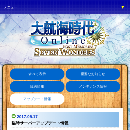
▼
メニュー
▼
ゲーム紹介
▼
プレイガイド
▼
サービス
▼
イベント
▼
開発の部屋
▼
サポート
すべて表示
重要なお知らせ
▼
ファンワールド
障害情報
メンテナンス情報
▼
ネットカフェ
アップデート情報
2017.05.17
臨時サーバーアップデート情報