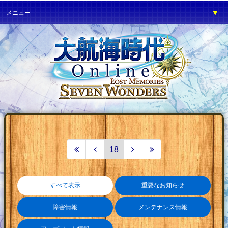
▼
メニュー
▼
ゲーム紹介
▼
プレイガイド
▼
サービス
▼
イベント
▼
開発の部屋
▼
サポート
▼
ファンワールド
18
▼
ネットカフェ
すべて表示
重要なお知らせ
障害情報
メンテナンス情報