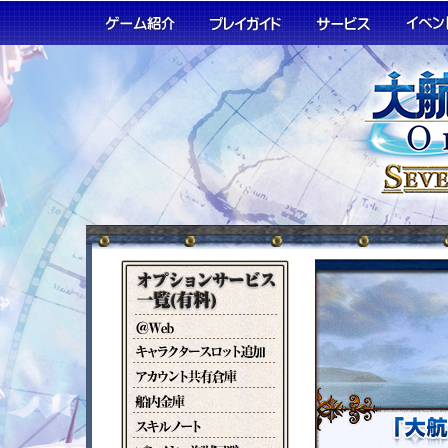
@Web
キ
ャ
ア
ラ
カ
船
ク
ウ
内
タ
ス
ン
倉
ー
キ
ト