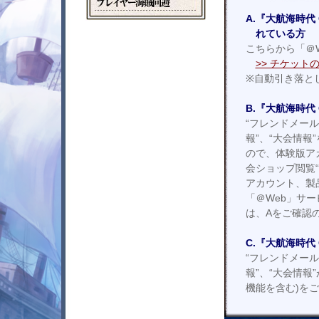
プ
庫
ス
ル
共
レ
ロ
A.
『大航海時代 
ノ
有
イ
ッ
ー
倉
れている方
ヤ
ト
ト
庫
こちらから「＠W
ー
追
海
加
>> チケット
賊
※自動引き落と
回
避
B.
『大航海時代 
“フレンドメール
報”、“大会情報
ので、体験版ア
会ショップ閲覧“
アカウント、製
「＠Web」サ
は、Aをご確認
C.
『大航海時代 
“フレンドメール
報”、“大会情報
機能を含む)を