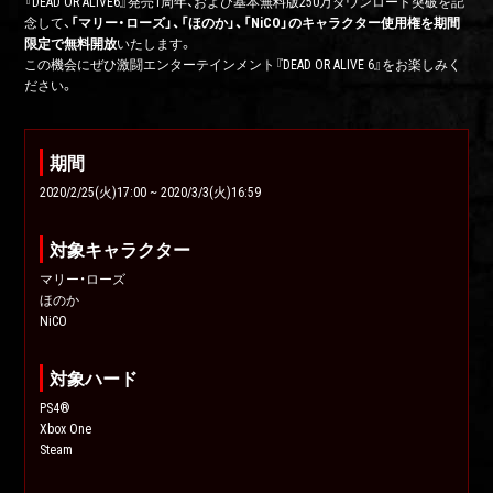
『DEAD OR ALIVE6』発売1周年、および基本無料版250万ダウンロード突破を記
念して、
「マリー・ローズ」、「ほのか」、「NiCO」のキャラクター使用権を期間
限定で無料開放
いたします。
この機会にぜひ激闘エンターテインメント『DEAD OR ALIVE 6』をお楽しみく
ださい。
期間
2020/2/25(火)17:00 ~ 2020/3/3(火)16:59
対象キャラクター
マリー・ローズ
ほのか
NiCO
対象ハード
PS4
®
Xbox One
Steam