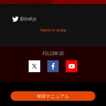
@doa6jp
Tweets by doa6jp
FOLLOW US
WEBマニュアル