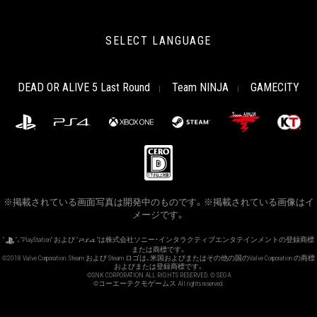
SELECT LANGUAGE
DEAD OR ALIVE 5 Last Round
Team NINJA
GAMECITY
※掲載されている画面写真は開発中のものです。※掲載されている画像はイ
メージです。
“
”、“PlayStation” および “
”は株式会社ソニー・インタラクティブエンタテインメントの登録商標
または商標です。
©2018 Valve Corporation. Steam および Steam ロゴは、米国およびまたはその他の国のValve Corporation の商標
およびまたは登録商標です。
©SNK CORPORATION ALL RIGHTS RESERVED. © SEGA
©コーエーテクモゲームス All rights reserved.