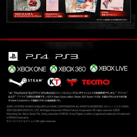
©ARC SYSTEM WORKS ©AQUAPLUS ©SNK CORPORATION ALL RIGHTS RESERVED.
©タツノコプロ ©2014,
2015 SQUARE ENIX CO., LTD. All Rights Reserved. ©Nihon Falcom Corporation. All rights reserved.
©2015
Marvelous Inc. Akira, Sarah, Pai, Jacky characters ©SEGA. Virtua Fighter is either a registered trademark of trademark
of SEGA Corporation.
©コーエーテクモゲームス All rights reserved.