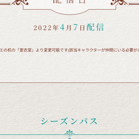
4
7
配信
2022年
月
日
エの机の「更衣室」より変更可能です(該当キャラクターが仲間にいる必要が
シーズンパス