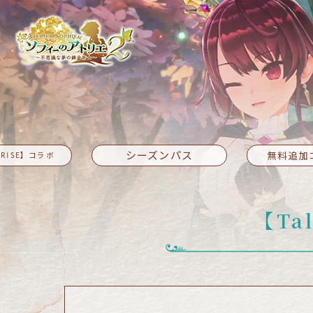
シーズンパス
無料追加
f ARISE】コラボ
【Tal