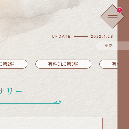
!
UPDATE
2022.4.28
更新
C第2弾
有料DLC第3弾
有料DL
サリー