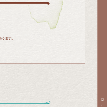
あります)。
DLC