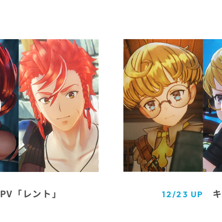
PV「レント」
キ
12/23 UP