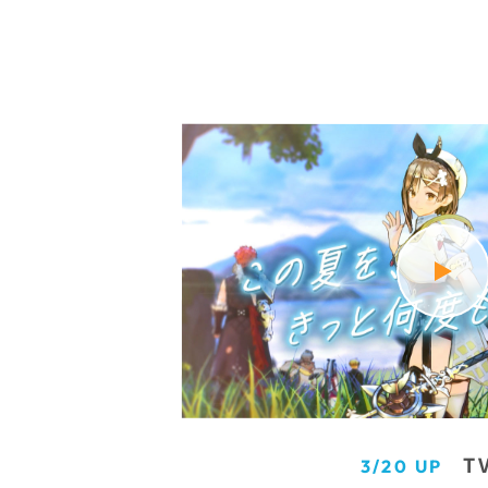
T
3/20 UP