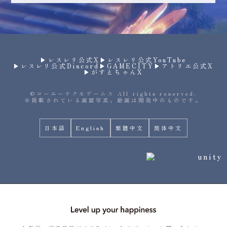
▶︎レスレリ公式X
▶︎レスレリ公式YouTube
▶︎レスレリ公式Discord
▶︎GAMECITY
▶︎アトリエ公式X
▶︎がすとちゃんX
©コーエーテクモゲームス All rights reserved.
※掲載されている画面写真、動画は開発中のものです。
日本語
English
繁體中文
简体中文