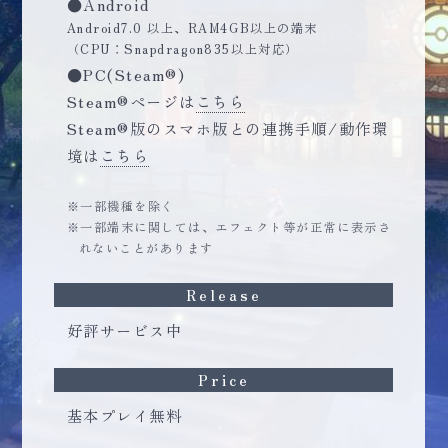
●Android
Android7.0 以上、RAM4GB以上の端末
（CPU：Snapdragon835以上対応）
●PC(Steam®)
Steam®ページは
こちら
Steam®版のスマホ版との連携手順/動作環
境は
こちら
一部機種を除く
一部端末に関しては、エフェクト等が正常に表示さ
れないことがあります
Release
好評サービス中
Price
基本プレイ無料