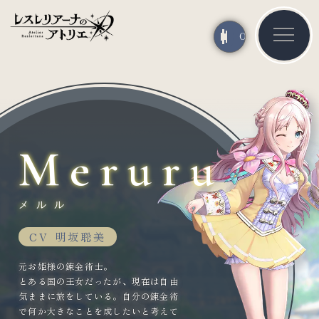
OFF
ON
Meruru
メルル
CV 明坂聡美
元お姫様の錬金術士。
とある国の王女だったが、現在は自由
気ままに旅をしている。自分の錬金術
で何か大きなことを成したいと考えて