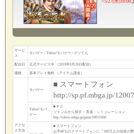
サービ
モバゲー / Yahoo!モバゲー / ゲソてん
ス
配信日
正式サービス中 （2010年8月26日配信）
価格
基本プレイ無料 （アイテム課金）
■ スマートフォン
モバゲー
http://sp.pf.mbga.jp/1200
■ ＰＣ
Yahoo!モバ
ジャンルから探す > 育成・シミュレーション
ゲー
http://yahoo-mbga.jp/game/10051600
アクセ
■ スマートフォン
ス方法
お手持ちのスマートフォンに『100万人の信長の