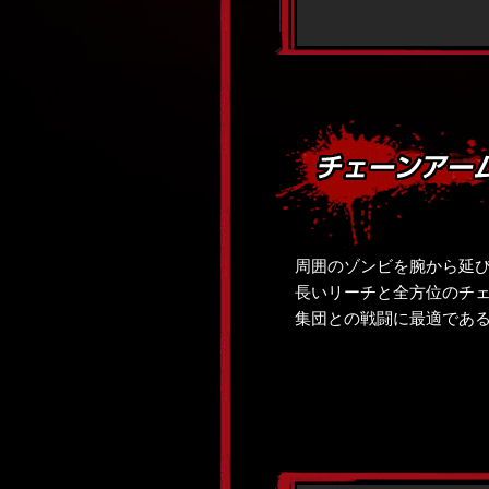
周囲のゾンビを腕から延
長いリーチと全方位のチ
集団との戦闘に最適であ