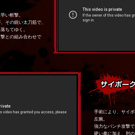
素早い斬撃。
が、その鋭い太刀筋で、
れ落ちてゆく。
攻撃との組み合わせで
手術により、サイボ
左腕。
強力なパンチ攻撃で
硬い拳に加え、肘の