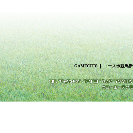
GAMECITY
｜
コースポ競馬新