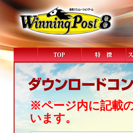
※ページ内に記載の
います。