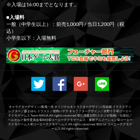
※入場は16:00までとなります。
■入場料
一般（中学生以上）：前売1,000円 / 当日1,200円（税
込）
小学生以下：入場無料
キャラクターデザイン/船鬼一夫 オリジナルキャラクターデザイン/呉由姫 イラストディ
レクター／森まゆら イラスト／琥狗ハヤテ キャラクターデザイン／水野十子 ©コーエー
テクモゲームス Team NINJA All rights reserved. ©三浦建太郎(スタジオ我画)・白泉社／
ベルセルク製作委員会 ©AKS ©コーエーテクモゲームス・東映アニメーション ©コーエー
テクモゲームス ©コーエーテクモゲームス All rights reserved. ©2016 コーエーテクモゲ
ームス All rights reserved.