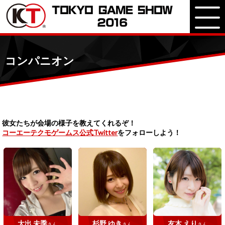
コンパニオン
彼女たちが会場の様子を教えてくれるぞ！
コーエーテクモゲームス公式Twitter
をフォローしよう！
大出 未季
杉野 ゆき
友木 えり
さん
さん
さん