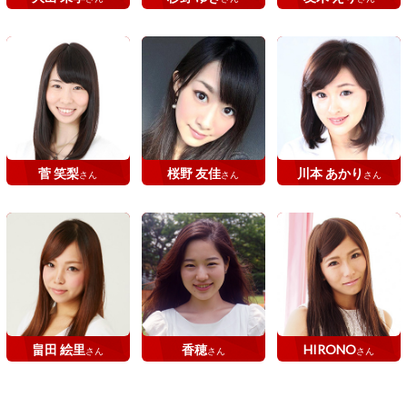
菅 笑梨
桜野 友佳
川本 あかり
さん
さん
さん
畠田 絵里
香穂
HIRONO
さん
さん
さん