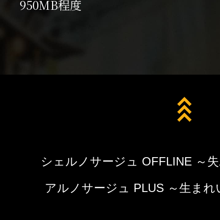
950MB程度
シ
ャ
ル
先
頭
へ
戻
る
シェルノサージュ OFFLINE 
アルノサージュ PLUS ～生ま