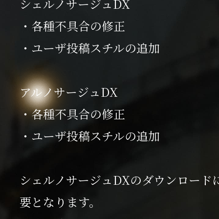
シェルノサージュDX
ム
・各種不具合の修正
紹
映
・ユーザ投稿スチルの追加
介
像
AGENT
アルノサージュDX
PACK
・各種不具合の修正
・ユーザ投稿スチルの追加
製
品
情
シェルノサージュDXのダウンロード
報
ス
要となります。
ペ