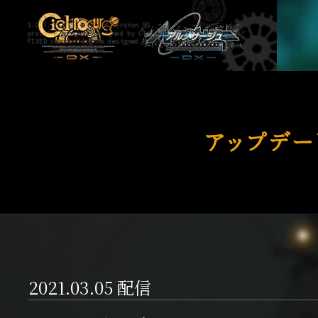
サ
S.C.T. Kernel systems version 5G.
ー
prototype engine designed by Clacket=Palmium.
FIXED version engine designed by Clacket=Palmium.
ジ
ュ・
コ
ア
ン
TOP
ッ
チ
プ
ェ
デ
ル
本
ー
ト
作
ト
DX
の
2021.03.05 配信
特
ゲ
徴
ー