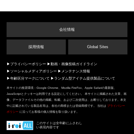
会社情報
採用情報
Global Sites
プライバシーポリシー
動画・画像投稿ガイドライン
ソーシャルメディアポリシー
メンテナンス情報
年齢区分マークについて
ランダム型アイテム提供製品について
本サイトの推奨環境：Google Chrome、Mozilla FireFox、Apple Safariの最新版、
JavaScriptとクッキーは利用できる設定にしてください。 本サイトに掲載された文章、画
像、データファイルその他の掲載、転載、および二次使用は、お断りしております。本文
中に記載されている製品名等は、各社の商標または登録商標です。 当社は
プライバシー
ポリシー
に沿ってお客様の個人情報を取り扱います。
このサイトは全年齢にふさわし
い表現内容です