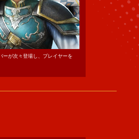
こともあります。
「無双フィーバー」が終