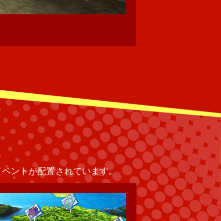
をすることができます。
操作するキャラクターを
イベントが配置されています。