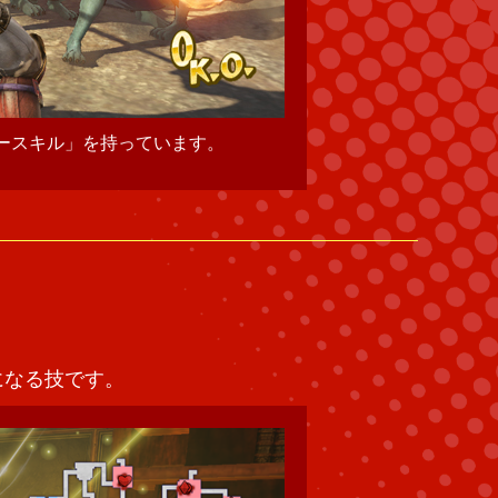
特別なキャラクターの組
になる技です。