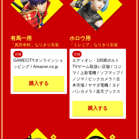
有馬一用
ホロウ用
「真田幸村」なりきり衣装
「ミレニア」なりきり衣装
店舗
店舗
GAMECITYオンラインショ
エディオン・100満ボルト
ッピング / Amazon.co.jp
TVゲーム取扱い店舗 / コジ
マ / 上新電機 / ソフマップ /
ノジマ / ビックカメラ / 古
購入する
本市場 / ヤマダ電機 / ヨド
バシカメラ / 楽天ブックス
購入する