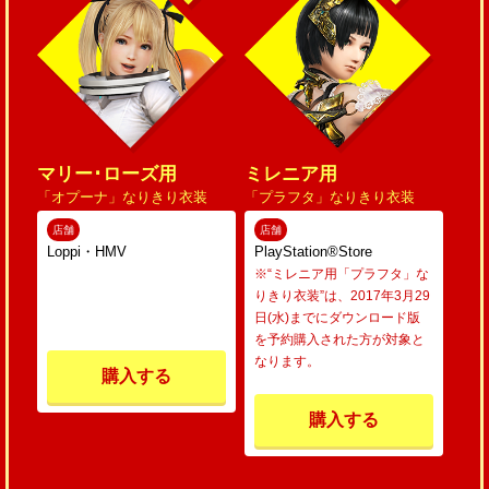
マリー･ローズ用
ミレニア用
「オプーナ」なりきり衣装
「プラフタ」なりきり衣装
店舗
店舗
Loppi・HMV
PlayStation®Store
※“ミレニア用「プラフタ」な
りきり衣装”は、2017年3月29
日(水)までにダウンロード版
を予約購入された方が対象と
なります。
購入する
購入する