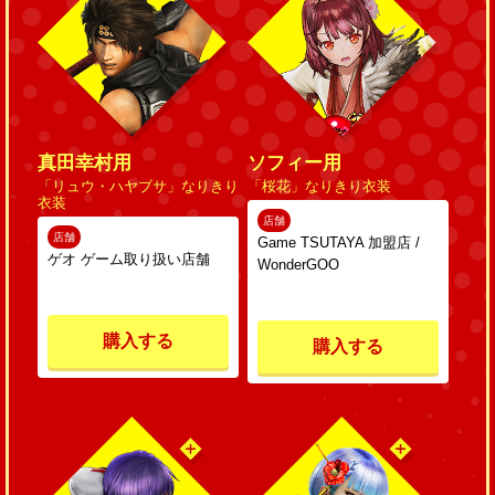
真田幸村用
ソフィー用
「リュウ・ハヤブサ」なりきり
「桜花」なりきり衣装
衣装
店舗
店舗
Game TSUTAYA 加盟店 /
ゲオ ゲーム取り扱い店舗
WonderGOO
購入する
購入する