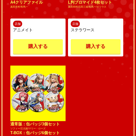
A4クリアファイル
L判ブロマイド4枚セット
真田幸村/有馬一
真田幸村/石田三成/有馬一/ダリウス
店舗
店舗
アニメイト
ステラワース
購入する
購入する
通常版：缶バッジ3個セット
ソフィー/王元姫/マリー・ローズ
T-BOX：缶バッジ6個セット