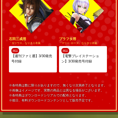
石田三成用
プラフタ用
「ダリウス」なりきり衣装
「マリー･ローズ」なりきり衣装
雑誌
雑誌
【週刊ファミ通】3/30発売
【電撃プレイステーショ
号付録
ン】3/30発売号付録
※各特典は数に限りがありますので、無くなり次第終了となります。
※画像はイメージです、実際の商品とは異なる場合がございます。
※各特典はダウンロードシリアルでの配布となります。
※後日、有料ダウンロードコンテンツとして販売予定です。