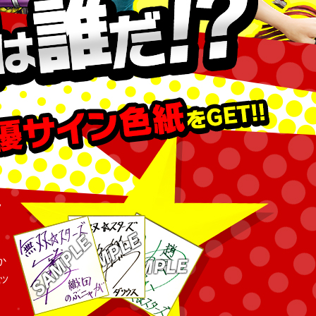
ツ
か
ッ