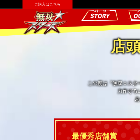
ご購入はこちら
店
この度は『無双☆スタ
力作ぞろ
あ
最優秀店舗賞