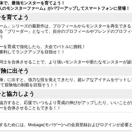
体で、最強モンスターを育てよう！
万人のモンスターファーム』がパワーアップしてスマートフォンに登場！
ーを育てよう
ーム」シリーズの最新作は、プロフィールからモンスターを再生できる
る「ブリーダー」となって、自分のプロフィールやフレンドのプロフィ
う
ーを育成で強化したら、大会でバトルに挑戦！
勝利してランクアップを目指せ！！
同士を合体させることで、より強いモンスターや新たなモンスターが誕
冒険に出そう
険」に出すと、強力な技を覚えてきたり、超レアなアイテムをゲットし
して冒険地の制覇を目指そう！！
ーと協力しよう
協力すると、応援でいつもより育成の伸びがアップしたり、いいことが
ーを合体させることもできる！！
するためには、Mobage(モバゲー)への会員登録およびログインが必要