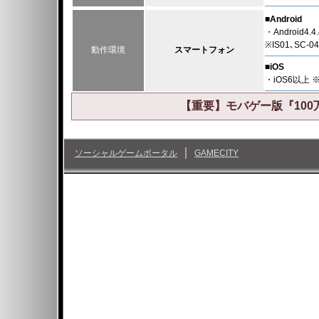
■Android
・Android
※IS01､SC
動作環境
スマートフォン
■iOS
・iOS6以上
【重要】モバゲー版『10
｜
ソーシャルゲームポータル
GAMECITY