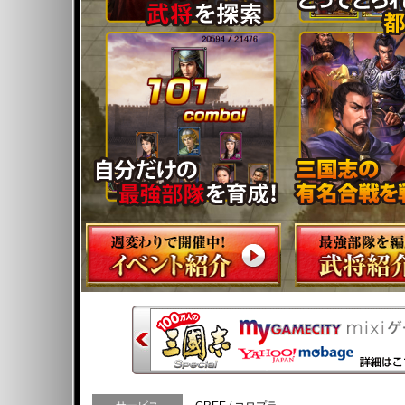
黄月英
黄承彦の娘｡諸葛亮の妻｡天文､地理､
亮の学問を助けた｡