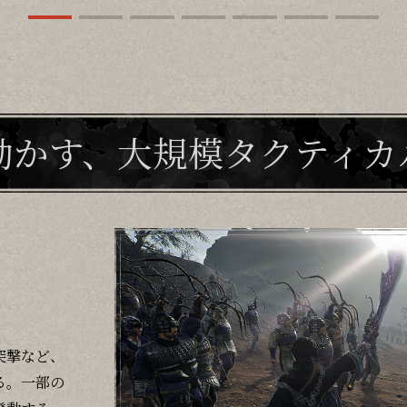
動かす、
大規模タクティカ
突撃など、
る。一部の