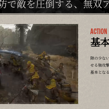
防で敵を圧倒する、
無双
ACTION
基
隙の少な
せる強攻
基本とな