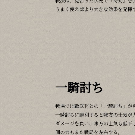
戦法は、見合った状況で「特効」を
うまく使えばより大きな効果を発揮
一騎討ち
戦場では敵武将との「一騎討ち」が
一騎討ちに勝利すると味方の士気が
ダメージを負い、味方の士気も低下
個の力もまた戦局を左右する。