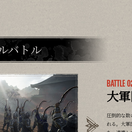
ルバトル
BATTLE 0
大軍
圧倒的な数
れる。大軍