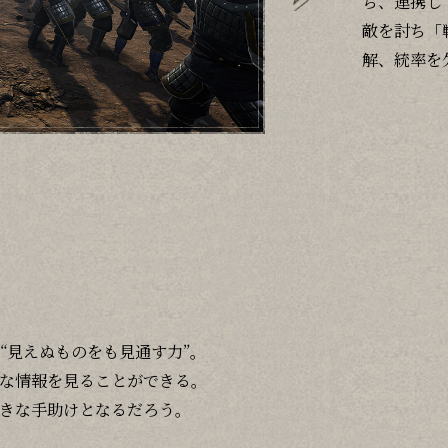
ち、連携し
敵を討ち「
解、統率を
“見えぬものをも見通す力”。
な情報を見ることができる。
きな手助けとなるだろう。