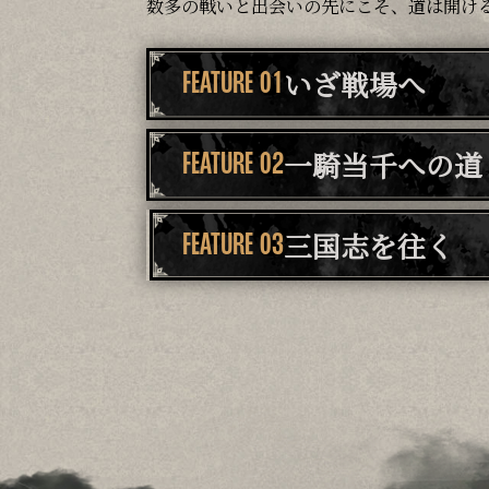
数多の戦いと出会いの先にこそ、道は開け
いざ戦場へ
FEATURE 01
一騎当千への道
FEATURE 02
三国志を往く
FEATURE 03