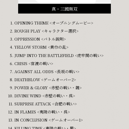
真・三國無双
OPENING THEME <オープニングムービー>
ROUGH PLAY <キャラクター選択>
OPPRESSION <バトル説明>
YELLOW STORM <黄巾の乱>
JUMP INTO THE BATTLEFIELD <虎牢関の戦い>
CRISIS <官渡の戦い>
AGAINST ALL ODDS <長坂の戦い>
DEATHBLOW <ゲームオーバー2>
POWER & GLORY <赤壁の戦い・魏>
DIVINE WIND <赤壁の戦い・呉>
SURPRISE ATTACK <合肥の戦い>
IN FLAMES <夷陵の戦い・呉>
IN CONCLUSION <ゲームオーバー1>
KILLING TIME <夷陵の戦い・蜀>