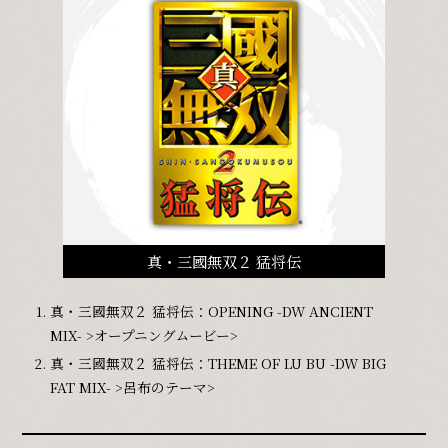
真・三國無双２ 猛将伝
真・三國無双２ 猛将伝：OPENING -DW ANCIENT
MIX- >オープニングムービー>
真・三國無双２ 猛将伝：THEME OF LU BU -DW BIG
FAT MIX- >呂布のテーマ>