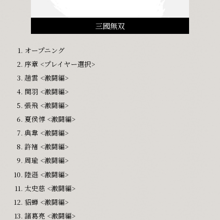
三國無双
オープニング
序章 <プレイヤー選択>
趙雲 <激闘編>
関羽 <激闘編>
張飛 <激闘編>
夏侯惇 <激闘編>
典韋 <激闘編>
許褚 <激闘編>
周瑜 <激闘編>
陸遜 <激闘編>
太史慈 <激闘編>
貂蝉 <激闘編>
諸葛亮 <激闘編>