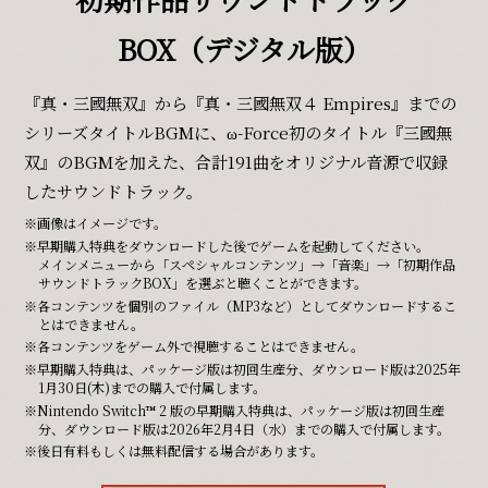
BOX（デジタル版）
Follow Us
『真・三國無双』から『真・三國無双４ Empires』までの
シリーズタイトルBGMに、ω-Force初のタイトル『三國無
双』のBGMを加えた、合計191曲をオリジナル音源で収録
購入 / Wishlist
したサウンドトラック。
画像はイメージです。
早期購入特典をダウンロードした後でゲームを起動してください。
メインメニューから「スペシャルコンテンツ」→「音楽」→「初期作品
サウンドトラックBOX」を選ぶと聴くことができます。
各コンテンツを個別のファイル（MP3など）としてダウンロードするこ
とはできません。
各コンテンツをゲーム外で視聴することはできません。
早期購入特典は、パッケージ版は初回生産分、ダウンロード版は2025年
1月30日(木)までの購入で付属します。
Nintendo Switch™ 2 版の早期購入特典は、パッケージ版は初回生産
分、ダウンロード版は2026年2月4日（水）までの購入で付属します。
後日有料もしくは無料配信する場合があります。