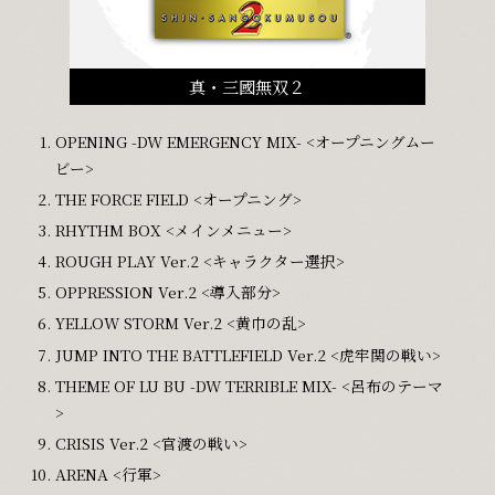
真・三國無双２
OPENING -DW EMERGENCY MIX- <オープニングムー
ビー>
THE FORCE FIELD <オープニング>
RHYTHM BOX <メインメニュー>
ROUGH PLAY Ver.2 <キャラクター選択>
OPPRESSION Ver.2 <導入部分>
YELLOW STORM Ver.2 <黄巾の乱>
JUMP INTO THE BATTLEFIELD Ver.2 <虎牢関の戦い>
THEME OF LU BU -DW TERRIBLE MIX- <呂布のテーマ
>
CRISIS Ver.2 <官渡の戦い>
ARENA <行軍>