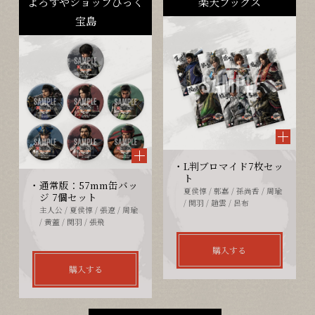
よろずやショップびっく
楽天ブックス
宝島
L判ブロマイド7枚セッ
ト
通常版：57mm缶バッ
夏侯惇 / 郭嘉 / 孫尚香 / 周瑜
ジ 7個セット
/ 関羽 / 趙雲 / 呂布
主人公 / 夏侯惇 / 張遼 / 周瑜
/ 黄蓋 / 関羽 / 張飛
購入する
購入する