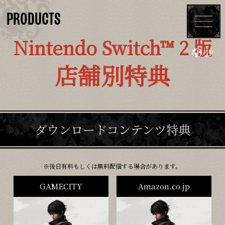
PRODUCTS
Nintendo Switch™ 2 版
JP
TOP
ABOUT
店舗別特典
CHARACTERS
SYSTEM
ダウンロードコンテンツ特典
MOVIES
TOPICS
PRODUCTS
UPDATE
後日有料もしくは無料配信する場合があります。
GAMECITY
Amazon.co.jp
DLC