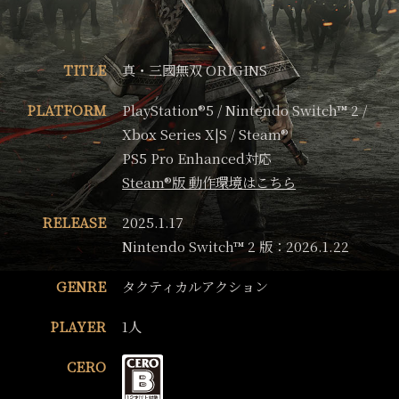
TITLE
真・三國無双 ORIGINS
PLATFORM
PlayStation®5 / Nintendo Switch™ 2 /
Xbox Series X|S / Steam®
PS5 Pro Enhanced対応
Steam®版 動作環境はこちら
RELEASE
2025.1.17
Nintendo Switch™ 2 版：2026.1.22
GENRE
タクティカルアクション
PLAYER
1人
CERO