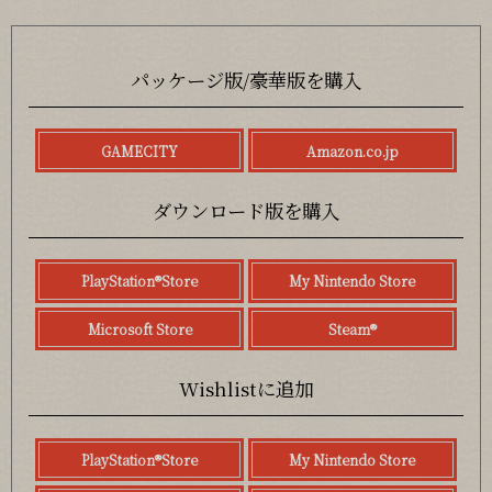
パッケージ版/豪華版を購入
GAMECITY
Amazon.co.jp
ダウンロード版を購入
PlayStation®Store
My Nintendo Store
Microsoft Store
Steam®
Wishlistに追加
PlayStation®Store
My Nintendo Store