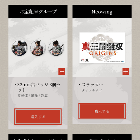
お宝創庫グループ
Neowing
32ｍｍ缶バッジ 3個セ
ステッカー
ット
タイトルロゴ
夏侯惇 / 周瑜 / 趙雲
購入する
購入する