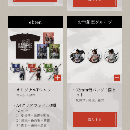
ebten
お宝創庫グループ
オリジナルTシャツ
32ｍｍ缶バッジ 3個セ
ット
主人公＋呂布
夏侯惇 / 周瑜 / 趙雲
A4クリアファイル3種
セット
1：夏侯惇＋張遼＋郭嘉
購入する
2：周瑜＋孫尚香＋黄蓋
3：関羽＋張飛＋趙雲