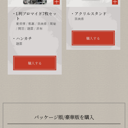
L判ブロマイド7枚セッ
アクリルスタンド
ト
孫尚香
夏侯惇 / 郭嘉 / 孫尚香 / 周瑜
/ 関羽 / 趙雲 / 呂布
ハンカチ
購入する
趙雲
購入する
パッケージ版/豪華版を購入