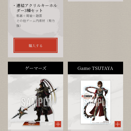
連結アクリルキーホル
ダー3種セット
郭嘉＋周瑜＋趙雲
その他ゲーム内素材（勢力
旗）
購入する
ゲーマーズ
Game TSUTAYA