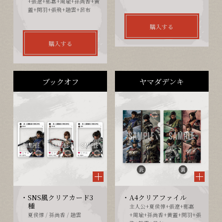
+張遼+郭嘉+周瑜+孫尚香+黄
蓋+関羽+張飛+趙雲+呂布
購入する
購入する
ブックオフ
ヤマダデンキ
SNS風クリアカード3
A4クリアファイル
種
主人公+夏侯惇+張遼+郭嘉
夏侯惇 / 孫尚香 / 趙雲
+周瑜+孫尚香+黄蓋+関羽+張