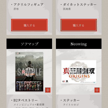
アクリルフィギュア
ダイカットステッカー
呂布
孫尚香
購入する
購入する
ソフマップ
Neowing
B2タペストリー
ステッカー
メインビジュアル+夏侯惇
タイトルロゴ