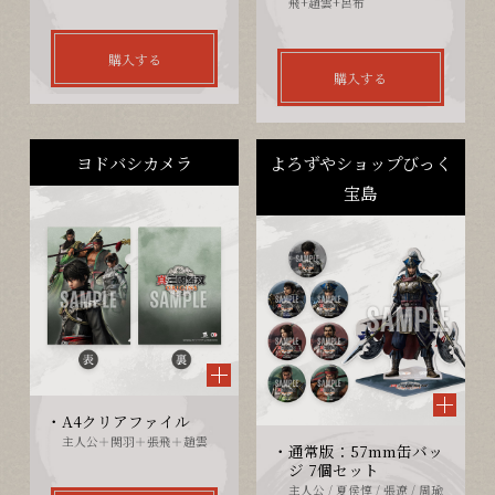
飛+趙雲+呂布
購入する
購入する
ヨドバシカメラ
よろずやショップびっく
宝島
A4クリアファイル
主人公＋関羽＋張飛＋趙雲
通常版：57mm缶バッ
ジ 7個セット
主人公 / 夏侯惇 / 張遼 / 周瑜