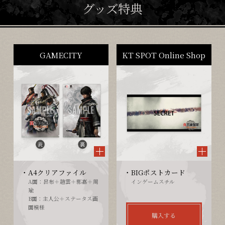
グッズ特典
GAMECITY
KT SPOT Online Shop
A4クリアファイル
BIGポストカード
A面：呂布＋趙雲＋郭嘉＋周
インゲームスチル
瑜
B面：主人公＋ステータス画
面模様
購入する