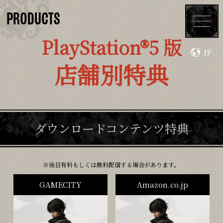
PRODUCTS
PlayStation®5 版
JP
TOP
ABOUT
店舗別特典
CHARACTERS
SYSTEM
ダウンロードコンテンツ特典
MOVIES
TOPICS
PRODUCTS
UPDATE
後日有料もしくは無料配信する場合があります。
GAMECITY
Amazon.co.jp
DLC