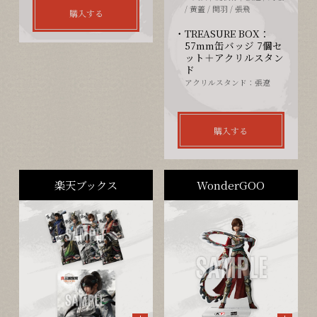
/ 黄蓋 / 関羽 / 張飛
購入する
TREASURE BOX：
57mm缶バッジ 7個セ
ット＋アクリルスタン
ド
アクリルスタンド：張遼
購入する
楽天ブックス
WonderGOO