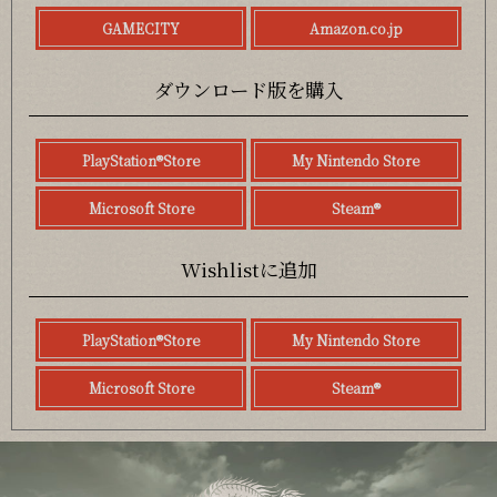
GAMECITY
Amazon.co.jp
ダウンロード版を購入
PlayStation®Store
My Nintendo Store
Microsoft Store
Steam®
Wishlistに追加
PlayStation®Store
My Nintendo Store
Microsoft Store
Steam®