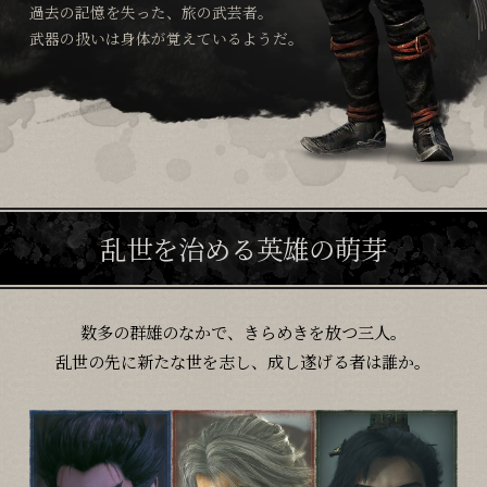
過去の記憶を失った、旅の武芸者。
武器の扱いは身体が覚えているようだ。
Follow Us
購入 / Wishlist
乱世を治める英雄の萌芽
数多の群雄のなかで、きらめきを放つ三人。
乱世の先に新たな世を志し、成し遂げる者は誰か。