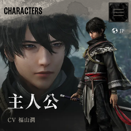
CHARACTERS
JP
TOP
ABOUT
CHARACTERS
SYSTEM
MOVIES
TOPICS
PRODUCTS
UPDATE
DLC