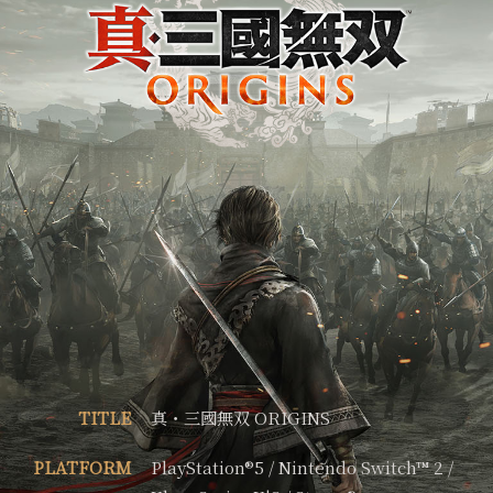
TITLE
真・三國無双 ORIGINS
PLATFORM
PlayStation®5 / Nintendo Switch™ 2 /