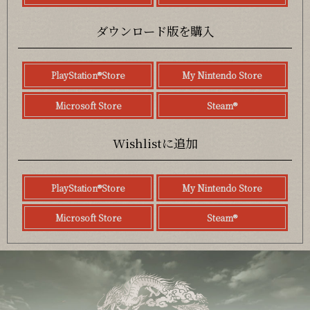
ダウンロード版を購入
PlayStation®Store
My Nintendo Store
Microsoft Store
Steam®
Wishlistに追加
PlayStation®Store
My Nintendo Store
Microsoft Store
Steam®