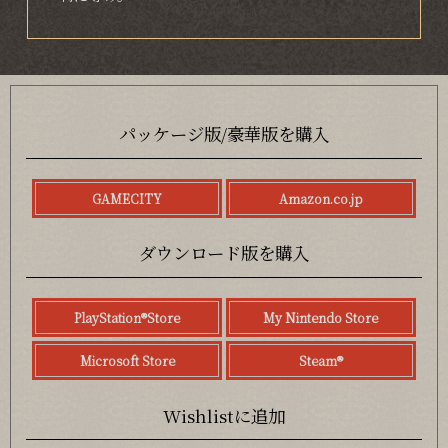
パッケージ版/豪華版を購入
GAMECITY
Amazon.co.jp
ダウンロード版を購入
PlayStation®Store
My Nintendo Store
Microsoft Store
Steam®
Wishlistに追加