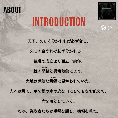
ABOUT
INTRODUCTION
JP
TOP
ABOUT
天下、久しく分かれれば必ず合し、
CHARACTERS
SYSTEM
久しく合すれば必ず分かれる──
後漢の成立より百五十余年。
MOVIES
TOPICS
かんばつ
続く
旱魃
と異常気象により、
ききん
大地は深刻な
飢饉
に見舞われていた。
PRODUCTS
UPDATE
人々は飢え、草の根や木の皮を口にしてもなお飢えて、
命を落としていく。
DLC
だが、為政者たちは重税を課し、横領を重ね、