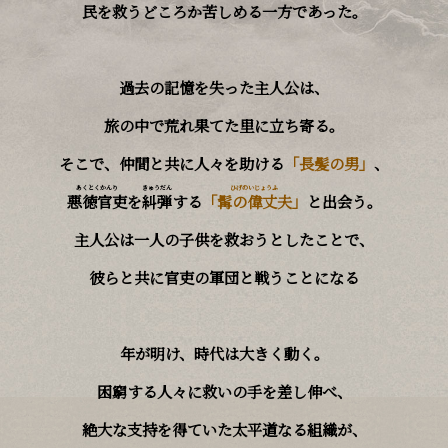
民を救うどころか苦しめる一方であった。
Follow Us
過去の記憶を失った主人公は、
旅の中で荒れ果てた里に立ち寄る。
購入 / Wishlist
そこで、仲間と共に人々を助ける
「長髪の男」
、
あくとくかんり
きゅうだん
ひげのいじょうふ
悪徳官吏
を
糾弾
する
「髯の偉丈夫」
と出会う。
主人公は一人の子供を救おうとしたことで、
彼らと共に官吏の軍団と戦うことになる――
年が明け、時代は大きく動く。
困窮する人々に救いの手を差し伸べ、
絶大な支持を得ていた太平道なる組織が、