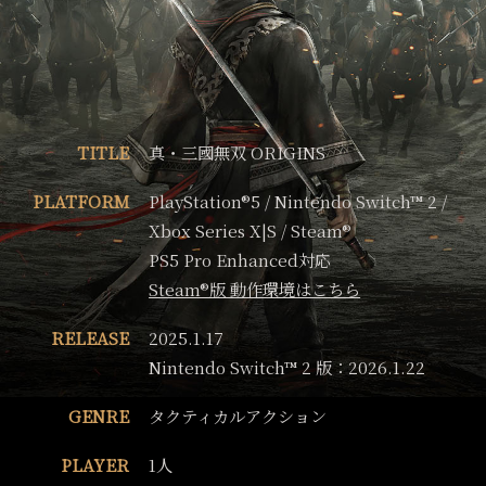
TITLE
真・三國無双 ORIGINS
PLATFORM
PlayStation®5 / Nintendo Switch™ 2 /
Xbox Series X|S / Steam®
PS5 Pro Enhanced対応
Steam®版 動作環境はこちら
RELEASE
2025.1.17
Nintendo Switch™ 2 版：2026.1.22
GENRE
タクティカルアクション
PLAYER
1人