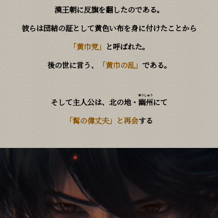
漢王朝に反旗を翻したのである。
彼らは団結の証として黄色い布を身に付けたことから
「黄巾党」
と呼ばれた。
後の世に言う、
「黄巾の乱」
である。
ゆうしゅう
そして主人公は、北の地・
幽州
にて
「髯の偉丈夫」と再会
する――