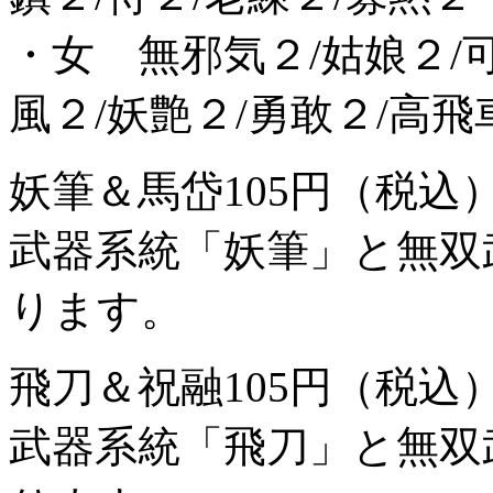
・女 無邪気２/姑娘２/可
風２/妖艶２/勇敢２/高飛
妖筆＆馬岱
105円（税込
武器系統「妖筆」と無双
ります。
飛刀＆祝融
105円（税込
武器系統「飛刀」と無双