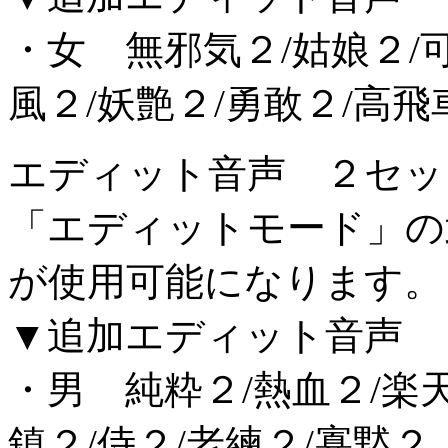
・女 無邪気２/姑娘２/可
風２/妖艶２/勇敢２/高飛
エディット音声 ２セッ
「エディットモード」の
が使用可能になります。
▼追加エディット音声
・男 純粋２/熱血２/楽天
鎮２/侍２/老練２/寡黙２