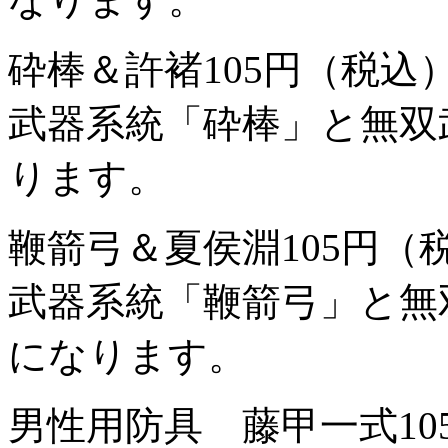
砕棒＆許褚
105円（税込
武器系統「砕棒」と無双
ります。
鞭箭弓＆夏侯淵
105円（
武器系統「鞭箭弓」と無
になります。
男性用防具 藤甲一式
1