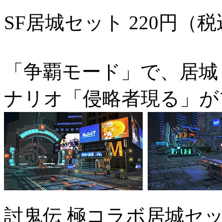
SF居城セット
220円（
「争覇モード」で、居城
ナリオ「侵略者現る」が
討鬼伝 極コラボ居城セ