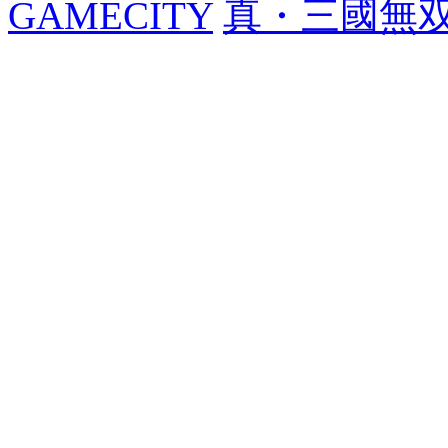
GAMECITY
真・三國無双