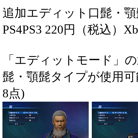
追加エディット口髭・顎
PS4
PS3
220円（税込）
Xb
「エディットモード」の
髭・顎髭タイプが使用可能
8点)