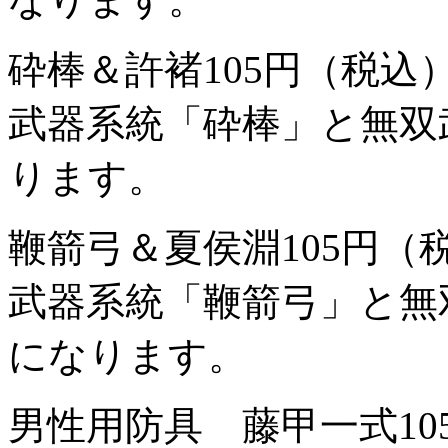
砕棒＆許褚
105円（税込
武器系統「砕棒」と無双
ります。
鞭箭弓＆夏侯淵
105円（
武器系統「鞭箭弓」と無
になります。
男性用防具 藤甲一式
1