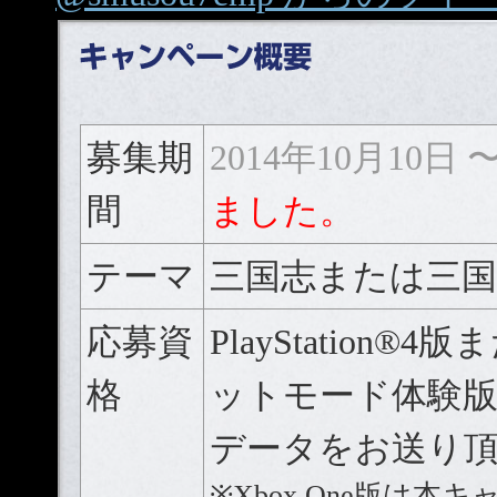
募集期
2014年10月10日 〜
間
ました。
テーマ
三国志または三国
応募資
PlayStation®4
格
ットモード体験
データをお送り
※Xbox One版は