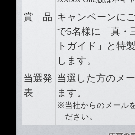
賞 品
キャンペーンに
で5名様に「真・三
トガイド」と特
します。
当選発
当選した方のメ
表
ます。
※当社からのメール
ださい。