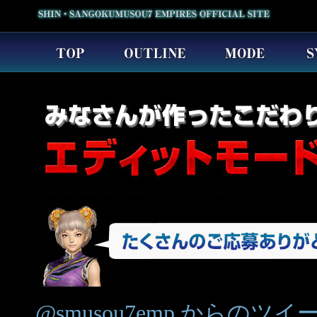
@smusou7emp からのツイ