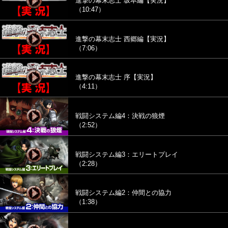
進撃の幕末志士 坂本編【実況】
（10:47）
進撃の幕末志士 西郷編【実況】
（7:06）
進撃の幕末志士 序【実況】
（4:11）
戦闘システム編4：決戦の狼煙
（2:52）
戦闘システム編3：エリートプレイ
（2:28）
戦闘システム編2：仲間との協力
（1:38）