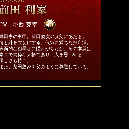
CV：小西 克幸
織田家の家臣。前田慶次の叔父にあたる。
情と絆を大切にする、侠気に満ちた熱血漢。
表面的な粗暴さに隠れがちだが、その本質は
素直で純粋な人柄であり、人を思いやる
優しさも持つ。
また、柴田勝家を父のように尊敬している。